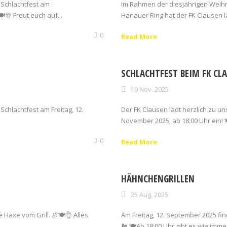
 Schlachtfest am
Im Rahmen der diesjährigen Weih
🎊 Freut euch auf...
Hanauer Ring hat der FK Clausen la
0
Read More
SCHLACHTFEST BEIM FK CL
10 Nov. 2025
Schlachtfest am Freitag, 12.
Der FK Clausen lädt herzlich zu un
November 2025, ab 18:00 Uhr ein! 
0
Read More
HÄHNCHENGRILLEN
25 Aug. 2025
 Haxe vom Grill. 🍖🍽️⁠👌 Alles
Am Freitag, 12. September 2025 fin
.
🐔 🍽️⁠⁠Ab 18:00 Uhr gibt es wie imm