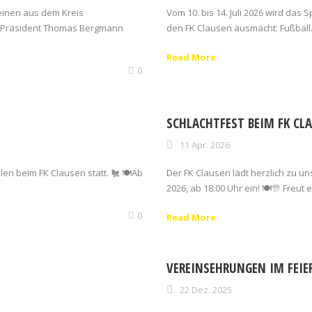
einen aus dem Kreis
Vom 10. bis 14. Juli 2026 wird das
V-Präsident Thomas Bergmann
den FK Clausen ausmacht: Fußball.
Read More
0
SCHLACHTFEST BEIM FK CL
11 Apr. 2026
en beim FK Clausen statt. 🐔 🍽️⁠⁠Ab
Der FK Clausen lädt herzlich zu uns
2026, ab 18:00 Uhr ein! 🍽🎊 Freut e
0
Read More
VEREINSEHRUNGEN IM FEIE
22 Dez. 2025