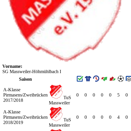
Vorname:
SG Massweiler-Höhmühlbach I
Saison
A-Klasse
Pirmasens/Zweibrücken
0
0
0
0
0
5
0
TuS
2017/2018
Massweiler
A-Klasse
Pirmasens/Zweibrücken
0
0
0
0
0
4
0
TuS
2018/2019
Massweiler