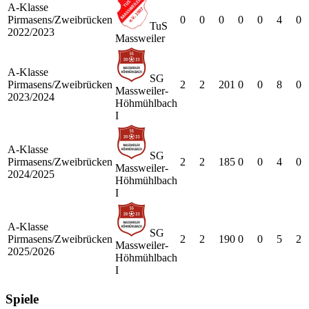
A-Klasse
Pirmasens/Zweibrücken
0
0
0
0
0
4
0
TuS
2022/2023
Massweiler
A-Klasse
SG
Pirmasens/Zweibrücken
2
2
201
0
0
8
0
Massweiler-
2023/2024
Höhmühlbach
I
A-Klasse
SG
Pirmasens/Zweibrücken
2
2
185
0
0
4
0
Massweiler-
2024/2025
Höhmühlbach
I
A-Klasse
SG
Pirmasens/Zweibrücken
2
2
190
0
0
5
2
Massweiler-
2025/2026
Höhmühlbach
I
Spiele