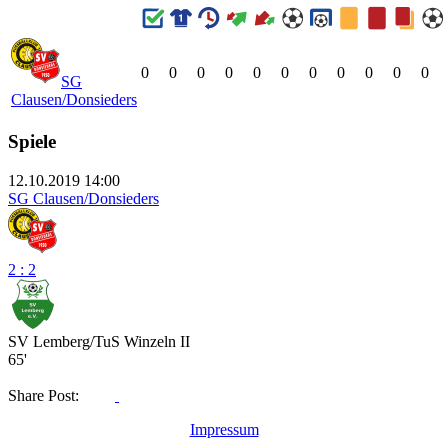
0
0
0
0
0
0
0
0
0
0
0
SG
Clausen/Donsieders
Spiele
12.10.2019 14:00
SG Clausen/Donsieders
2 : 2
SV Lemberg/TuS Winzeln II
65'
Share Post:
Impressum